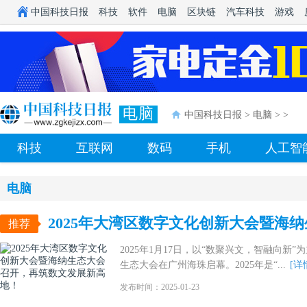
中国科技日报
科技
软件
电脑
区块链
汽车科技
游戏
电脑
中国科技日报
>
电脑
> >
科技
互联网
数码
手机
人工智
电脑
2025年大湾区数字文化创新大会暨海
推荐
展新高地！
2025年1月17日，以“数聚兴文，智融向新
生态大会在广州海珠启幕。2025年是“...
[详
发布时间：2025-01-23