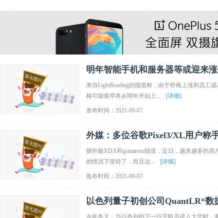
明年智能手机和服务器等或迎来涨
来自LightReading的报道称，由于价格上涨和
格可能最早将从明年开始上...
[详细]
发布时间：2021-09-07
外媒：多位谷歌Pixel3/XL用户
据外媒XDA和gsmarena报道，近日，越来越多的用
的情况下变砖了，而且这...
[详细]
发布时间：2021-09-07
以色列量子初创公司QuantLR“
安全
今年冬天，当以色列的下一位宇航员进入太空时，将携