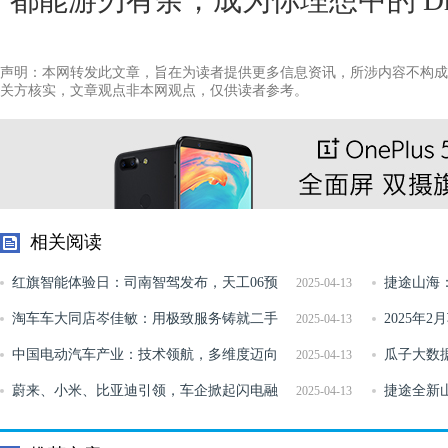
都能游刃有余，成为你理想中的 Drea
声明：本网转发此文章，旨在为读者提供更多信息资讯，所涉内容不构成
关方核实，文章观点非本网观点，仅供读者参考。
相关阅读
红旗智能体验日：司南智驾发布，天工06预
捷途山海
2025-04-13
售18.48万起
淘车车大同店岑佳敏：用极致服务铸就二手
标杆
2025年
2025-04-13
车口碑传奇
中国电动汽车产业：技术领航，多维度迈向
较量
瓜子大数据
2025-04-13
高质量发展
蔚来、小米、比亚迪引领，车企掀起闪电融
手正当时
捷途全新山 
2025-04-13
资潮
万元