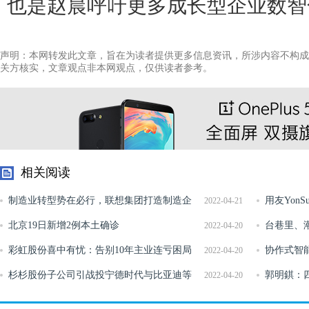
也是赵晨呼吁更多成长型企业数智
声明：本网转发此文章，旨在为读者提供更多信息资讯，所涉内容不构成
关方核实，文章观点非本网观点，仅供读者参考。
相关阅读
制造业转型势在必行，联想集团打造制造企
用友Yon
2022-04-21
业数字化标杆
北京19日新增2例本土确诊
化转型水到
台巷里、
2022-04-20
彩虹股份喜中有忧：告别10年主业连亏困局
协作式智
2022-04-20
液晶面板超长利好周期结束
杉杉股份子公司引战投宁德时代与比亚迪等
郭明錤：四款
2022-04-20
联袂入股
自动对焦和?/