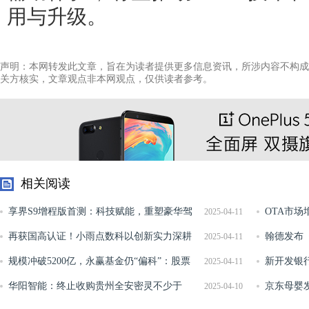
用与升级。
声明：本网转发此文章，旨在为读者提供更多信息资讯，所涉内容不构成
关方核实，文章观点非本网观点，仅供读者参考。
相关阅读
享界S9增程版首测：科技赋能，重塑豪华驾
OTA市场
2025-04-11
乘新高度
再获国高认证！小雨点数科以创新实力深耕
翰德发布《
2025-04-11
金融科技领域
规模冲破5200亿，永赢基金仍“偏科”：股票
夺白热化每
新开发银
2025-04-11
资产仅占4%，固收独大
华阳智能：终止收购贵州全安密灵不少于
京东母婴
2025-04-10