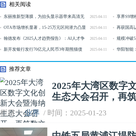
相关阅读
东丽推新型薄膜，为抬头显示器带来高清无
享界S9
2025-04-11
重影体验
OTA市场增长显著，15-25万元区间潜力凸显
乘新高度
再获国高
2025-04-11
翰德发布《2025人才趋势报告》：AI人才争
金融科技领
规模冲破5
2025-04-11
夺白热化每两个AI岗位能匹配
新开发银行发行70亿元人民币3年期熊猫债
资产仅占4
华阳智能
2025-04-11
51%股权
推荐文章
2025年大湾区数
生态大会召开，再
栏目：
业界
/ 时间：2025-01-23
中铁五局黄浦江堤防